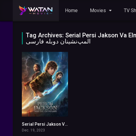
Home
Movies
TV S
Tag Archives: Serial Persi Jakson Va ElmpNeshinan
المپ‌نشینان دوبله فارسی
Serial Persi Jakson Va OliNeshinan
7.441
Dec. 19, 2023