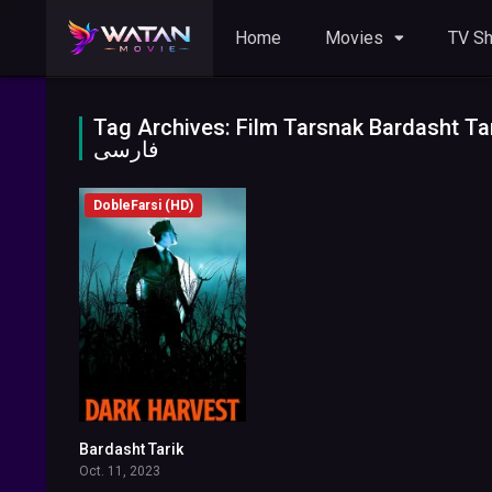
Home
Movies
TV S
Tag Archives: Film Tarsnak Bardasht Tarik – Doble Farsi وبله
فارسی
DobleFarsi (HD)
Bardasht Tarik
5.5
Oct. 11, 2023