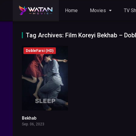
Home
Movies
TV S
DobleFarsi (HD)
Bekhab
6.6
Sep. 06, 2023