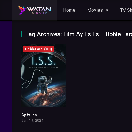
Home
Movies
TV S
DobleFarsi (HD)
Ay Es Es
5.4
Jan. 19, 2024