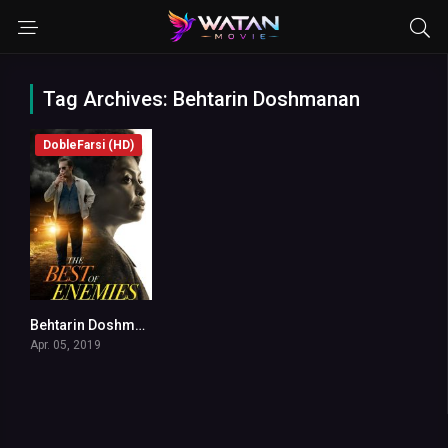
Tag Archives: Behtarin Doshmanan
DobleFarsi (HD)
Behtarin Doshmanan
7.3
Apr. 05, 2019